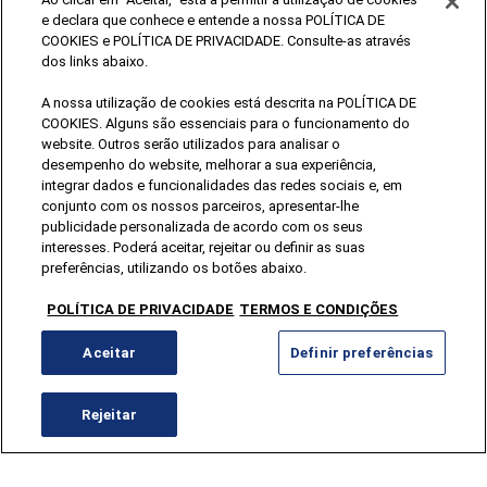
e declara que conhece e entende a nossa POLÍTICA DE
COOKIES e POLÍTICA DE PRIVACIDADE. Consulte-as através
dos links abaixo.
A nossa utilização de cookies está descrita na POLÍTICA DE
CONTACTAR
COOKIES. Alguns são essenciais para o funcionamento do
+351 231 937 910
website. Outros serão utilizados para analisar o
*Chamada para a rede fixa nacional
desempenho do website, melhorar a sua experiência,
geral@termasdeluso.pt
integrar dados e funcionalidades das redes sociais e, em
conjunto com os nossos parceiros, apresentar-lhe
publicidade personalizada de acordo com os seus
interesses. Poderá aceitar, rejeitar ou definir as suas
preferências, utilizando os botões abaixo.
POLÍTICA DE PRIVACIDADE
TERMOS E CONDIÇÕES
Aceitar
Definir preferências
Rejeitar