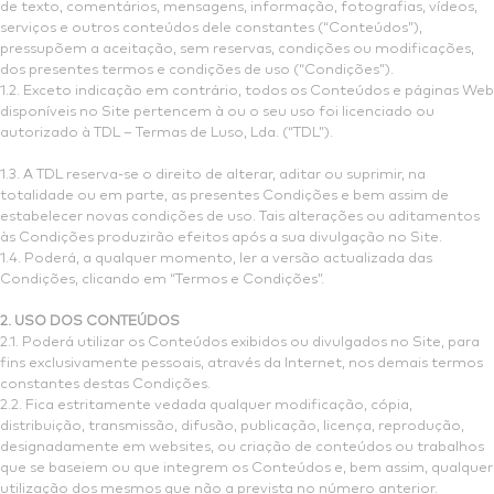
de texto, comentários, mensagens, informação, fotografias, vídeos,
serviços e outros conteúdos dele constantes (“Conteúdos”),
pressupõem a aceitação, sem reservas, condições ou modificações,
dos presentes termos e condições de uso (“Condições”).
1.2. Exceto indicação em contrário, todos os Conteúdos e páginas Web
disponíveis no Site pertencem à ou o seu uso foi licenciado ou
autorizado à TDL – Termas de Luso, Lda. (“TDL”).
1.3. A TDL reserva-se o direito de alterar, aditar ou suprimir, na
totalidade ou em parte, as presentes Condições e bem assim de
estabelecer novas condições de uso. Tais alterações ou aditamentos
às Condições produzirão efeitos após a sua divulgação no Site.
1.4. Poderá, a qualquer momento, ler a versão actualizada das
Condições, clicando em “Termos e Condições”.
2. USO DOS CONTEÚDOS
2.1. Poderá utilizar os Conteúdos exibidos ou divulgados no Site, para
fins exclusivamente pessoais, através da Internet, nos demais termos
constantes destas Condições.
2.2. Fica estritamente vedada qualquer modificação, cópia,
distribuição, transmissão, difusão, publicação, licença, reprodução,
designadamente em websites, ou criação de conteúdos ou trabalhos
que se baseiem ou que integrem os Conteúdos e, bem assim, qualquer
utilização dos mesmos que não a prevista no número anterior.