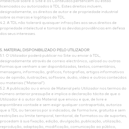
intelectual sobre o Site e os Conteúdos pertencem ou estão
licenciados ou autorizados à TDL. Estes direitos incluem,
designadamente, os direitos de autor e de propriedade industrial
sobre as marcas e logótipos da TDL.
4.2. A TDL não tolerará quaisquer infracções aos seus direitos de
propriedade intelectual e tomará as devidas providências em defesa
dos seus interesses.
5. MATERIAL DISPONIBILIZADO PELO UTILIZADOR
5.1. O Utilizador poderá publicar no Site ou enviar à TDL,
designadamente através de correio electrónico, upload ou outras
formas que venham a ser disponibilizadas, textos, comentários,
mensagens, informação, gráficos, fotografias, artigos informativos
ou de opinião, ilustrações, software, áudio, vídeo e outros conteúdos
ou materiais (“Material”).
5.2. A publicação ou o envio de Material pelo Utilizador nos termos do
número anterior pressupõe e implica a declaração tácita de que o
Utilizador é o autor do Material que enviou e que, de livre e
espontânea vontade e sem exigir qualquer contrapartida, autoriza
que a TDL ou terceiros por si indicados, de forma livre, gratuita e sem
restrições ou limite temporal, territorial, de formatos ou de suportes,
procedam à sua fixação, edição, divulgação, publicação, utilização,
reprodução, adaptação, modificação, comunicação ao público,