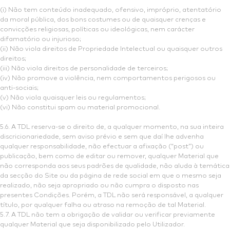
(i) Não tem conteúdo inadequado, ofensivo, impróprio, atentatório
da moral pública, dos bons costumes ou de quaisquer crenças e
convicções religiosas, políticas ou ideológicas, nem carácter
difamatório ou injurioso;
(ii) Não viola direitos de Propriedade Intelectual ou quaisquer outros
direitos;
(iii) Não viola direitos de personalidade de terceiros;
(iv) Não promove a violência, nem comportamentos perigosos ou
anti-sociais;
(v) Não viola quaisquer leis ou regulamentos;
(vi) Não constitui spam ou material promocional.
5.6. A TDL reserva-se o direito de, a qualquer momento, na sua inteira
discricionariedade, sem aviso prévio e sem que daí lhe advenha
qualquer responsabilidade, não efectuar a afixação (“post”) ou
publicação, bem como de editar ou remover, qualquer Material que
não corresponda aos seus padrões de qualidade, não aluda à temática
da secção do Site ou da página de rede social em que o mesmo seja
realizado, não seja apropriado ou não cumpra o disposto nas
presentes Condições. Porém, a TDL não será responsável, a qualquer
título, por qualquer falha ou atraso na remoção de tal Material.
5.7. A TDL não tem a obrigação de validar ou verificar previamente
qualquer Material que seja disponibilizado pelo Utilizador.