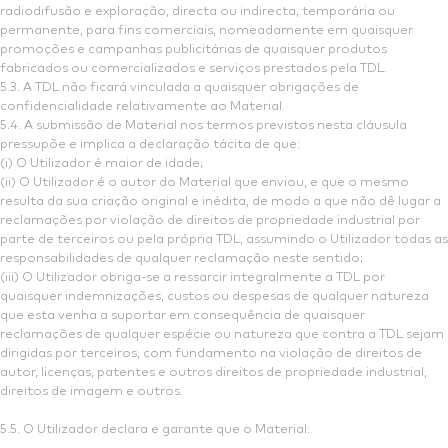
radiodifusão e exploração, directa ou indirecta, temporária ou
permanente, para fins comerciais, nomeadamente em quaisquer
promoções e campanhas publicitárias de quaisquer produtos
fabricados ou comercializados e serviços prestados pela TDL.
5.3. A TDL não ficará vinculada a quaisquer obrigações de
confidencialidade relativamente ao Material.
5.4. A submissão de Material nos termos previstos nesta cláusula
pressupõe e implica a declaração tácita de que:
(i) O Utilizador é maior de idade;
(ii) O Utilizador é o autor do Material que enviou, e que o mesmo
resulta da sua criação original e inédita, de modo a que não dê lugar a
reclamações por violação de direitos de propriedade industrial por
parte de terceiros ou pela própria TDL, assumindo o Utilizador todas as
responsabilidades de qualquer reclamação neste sentido;
(iii) O Utilizador obriga-se a ressarcir integralmente a TDL por
quaisquer indemnizações, custos ou despesas de qualquer natureza
que esta venha a suportar em consequência de quaisquer
reclamações de qualquer espécie ou natureza que contra a TDL sejam
dirigidas por terceiros, com fundamento na violação de direitos de
autor, licenças, patentes e outros direitos de propriedade industrial,
direitos de imagem e outros.
5.5. O Utilizador declara e garante que o Material: