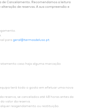
ítica de Cancelamento. Recomendamos a leitura
 alteração de reservas. A sua compreensão e
pagamento.
.
mail para
geral@termasdeluso.pt
.
 tratamento caso haja alguma marcação
 equipa terá todo o gosto em efetuar uma nova
a reserva, se cancelados até 48 horas antes da
o valor da reserva.
ualquer reagendamento ou restituição.