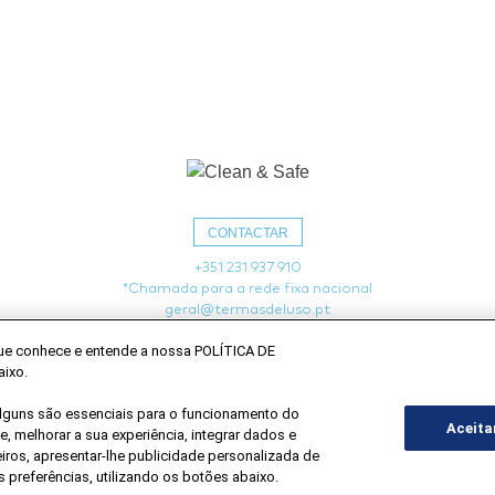
CONTACTAR
+351 231 937 910
*Chamada para a rede fixa nacional
geral@termasdeluso.pt
ra que conhece e entende a nossa POLÍTICA DE
aixo.
Alguns são essenciais para o funcionamento do
Aceita
, melhorar a sua experiência, integrar dados e
ros, apresentar-lhe publicidade personalizada de
as preferências, utilizando os botões abaixo.