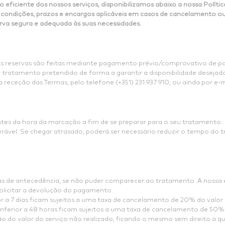
ão eficiente dos nossos serviços, disponibilizamos abaixo a nossa Pol
condições, prazos e encargos aplicáveis em casos de cancelamento ou
rva segura e adequada às suas necessidades.
. As reservas são feitas mediante pagamento prévio/comprovativo de 
atamento pretendido de forma a garantir a disponibilidade desejada
 receção das Termas, pelo telefone (+351) 231 937 910, ou ainda por e-
s da hora da marcação a fim de se preparar para o seu tratamento.
rável. Se chegar atrasado, poderá ser necessário reduzir o tempo do
ias de antecedência, se não puder comparecer ao tratamento. A nossa
olicitar a devolução do pagamento.
a 7 dias ficam sujeitos a uma taxa de cancelamento de 20% do valor d
rior a 48 horas ficam sujeitos a uma taxa de cancelamento de 50% d
 do valor do serviço não realizado, ficando o mesmo sem direito a q