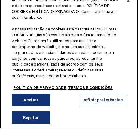
e declara que conhece e entende a nossa POLÍTICA DE
COOKIES e POLÍTICA DE PRIVACIDADE. Consulte-as através
dos links abaixo.
A nossa utilização de cookies está descrita na POLÍTICA DE
CONTACTAR
COOKIES. Alguns são essenciais para o funcionamento do
+351 231 937 910
website. Outros serão utilizados para analisar o
*Chamada para a rede fixa nacional
desempenho do website, melhorar a sua experiência,
geral@termasdeluso.pt
integrar dados e funcionalidades das redes sociais e, em
conjunto com os nossos parceiros, apresentar-lhe
publicidade personalizada de acordo com os seus
interesses. Poderá aceitar, rejeitar ou definir as suas
preferências, utilizando os botões abaixo.
POLÍTICA DE PRIVACIDADE
TERMOS E CONDIÇÕES
Aceitar
Definir preferências
Rejeitar