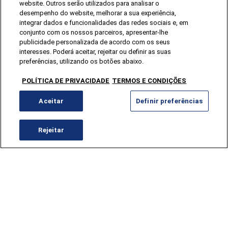
website. Outros serão utilizados para analisar o
Luso Relax
desempenho do website, melhorar a sua experiência,
integrar dados e funcionalidades das redes sociais e, em
Venha ao Luso e deixe-se envolver por uma
conjunto com os nossos parceiros, apresentar-lhe
experiência de puro relaxamento e bem-estar.
publicidade personalizada de acordo com os seus
interesses. Poderá aceitar, rejeitar ou definir as suas
preferências, utilizando os botões abaixo.
POLÍTICA DE PRIVACIDADE
TERMOS E CONDIÇÕES
Aceitar
Definir preferências
Rejeitar